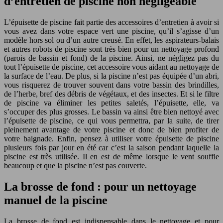
d’entretien de piscine non négligeable
L’épuisette de piscine fait partie des accessoires d’entretien à avoir si
vous avez dans votre espace vert une piscine, qu’il s’agisse d’un
modèle hors sol ou d’un autre creusé. En effet, les aspirateurs-balais
et autres robots de piscine sont très bien pour un nettoyage profond
(parois de bassin et fond) de la piscine. Ainsi, ne négligez pas du
tout l’épuisette de piscine, cet accessoire vous aidant au nettoyage de
la surface de l’eau. De plus, si la piscine n’est pas équipée d’un abri,
vous risquerez de trouver souvent dans votre bassin des brindilles,
de l’herbe, bref des débris de végétaux, et des insectes. Et si le filtre
de piscine va éliminer les petites saletés, l’épuisette, elle, va
s’occuper des plus grosses. Le bassin va ainsi être bien nettoyé avec
l’épuisette de piscine, ce qui vous permettra, par la suite, de tirer
pleinement avantage de votre piscine et donc de bien profiter de
votre baignade. Enfin, pensez à utiliser votre épuisette de piscine
plusieurs fois par jour en été car c’est la saison pendant laquelle la
piscine est très utilisée. Il en est de même lorsque le vent souffle
beaucoup et que la piscine n’est pas couverte.
La brosse de fond : pour un nettoyage
manuel de la piscine
La brosse de fond est indispensable dans le nettoyage et pour