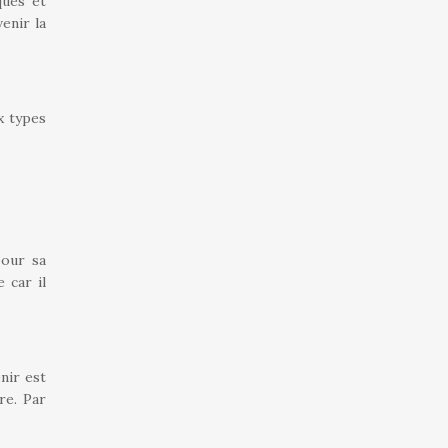
ques et
enir la
ux types
pour sa
 car il
nir est
re. Par