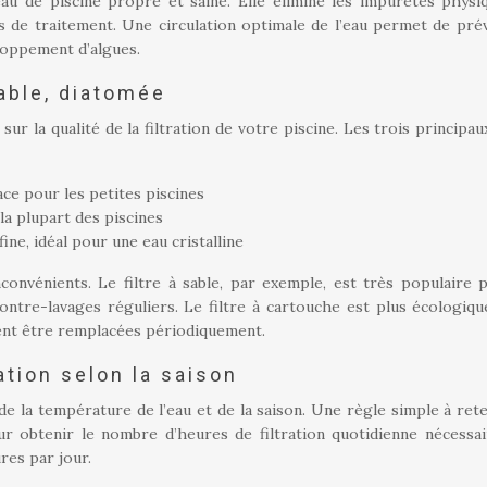
eau de piscine propre et saine. Elle élimine les impuretés physi
s de traitement. Une circulation optimale de l’eau permet de prév
loppement d’algues.
sable, diatomée
 sur la qualité de la filtration de votre piscine. Les trois principa
cace pour les petites piscines
 la plupart des piscines
 fine, idéal pour une eau cristalline
convénients. Le filtre à sable, par exemple, est très populaire 
contre-lavages réguliers. Le filtre à cartouche est plus écologique
ent être remplacées périodiquement.
ation selon la saison
de la température de l’eau et de la saison. Une règle simple à rete
ur obtenir le nombre d’heures de filtration quotidienne nécessai
ures par jour.