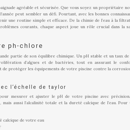
baignade agréable et sécurisée. Que vous soyez un propriétaire no
 l’année peut sembler un défi. Pourtant, avec les bonnes connaissa
nir une routine simple et efficace. De la chimie de l’eau à la filtra
problèmes courants, chaque aspect joue un rôle crucial dans la s
re ph-chlore
rande partie de son équilibre chimique. Un pH stable et un taux de
olifération d’algues et de bactéries, tout en assurant le conf
 de protéger les équipements de votre piscine contre la corrosion
c l’échelle de taylor
 pour mesurer et ajuster le pH de votre piscine avec précision
s aussi l’alcalinité totale et la dureté calcique de l’eau. Pour u
té calcique de votre eau
r