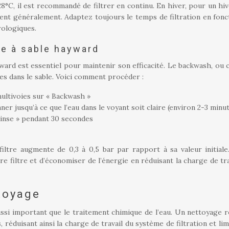
28°C, il est recommandé de filtrer en continu. En hiver, pour un hi
fisent généralement. Adaptez toujours le temps de filtration en fonc
rologiques.
re à sable hayward
yward est essentiel pour maintenir son efficacité. Le backwash, ou 
es dans le sable. Voici comment procéder :
ultivoies sur « Backwash »
r jusqu’à ce que l’eau dans le voyant soit claire (environ 2-3 minu
Rinse » pendant 30 secondes
iltre augmente de 0,3 à 0,5 bar par rapport à sa valeur initiale
re filtre et d’économiser de l’énergie en réduisant la charge de tra
toyage
ussi important que le traitement chimique de l’eau. Un nettoyage r
 réduisant ainsi la charge de travail du système de filtration et lim