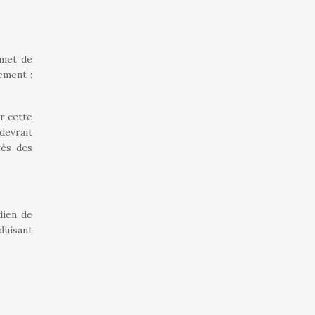
rmet de
ement :
r cette
devrait
rès des
dien de
duisant