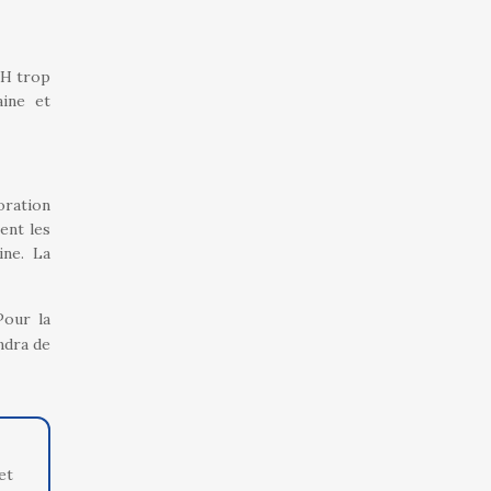
pH trop
aine et
oration
ent les
ine. La
Pour la
ndra de
et