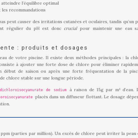
atteindre l’équilibre optimal
nt les recommandations
bas peut causer des irritations cutanées et oculaires, tandis qu’un 
ement régulier du pH est donc
crucial
pour maintenir une eau s
lente : produits et dosages
’eau de votre piscine. Il existe deux méthodes principales : la chl
consiste à ajouter une forte dose de chlore pour éliminer rapidem
en début de saison ou après une forte fréquentation de la pisc
u de chlore stable sur une longue période.
à raison de 15g par m³ d’eau. 
dichloroisocyanurate de sodium
placés dans un diffuseur flottant. Le dosage dépe
loroisocyanurate
ation.
 ppm (parties par million). Un excès de chlore peut irriter la peau 