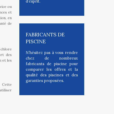
d’esprit.
vice ou
nces et
tion, en
anté de
FABRICANTS DE
PISCINE
 chlore
N’hésitez pas à vous rendre
ort des
chez de nombreux
 et les
fabricants de piscine pour
comparer les offres et la
qualité des piscines et des
garanties proposées.
. Cette
tiliser