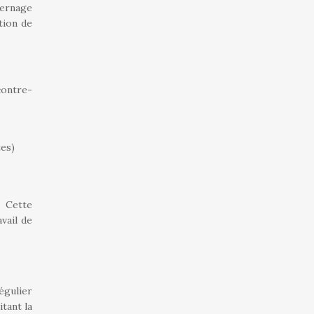
vernage
tion de
contre-
tes)
. Cette
vail de
égulier
itant la