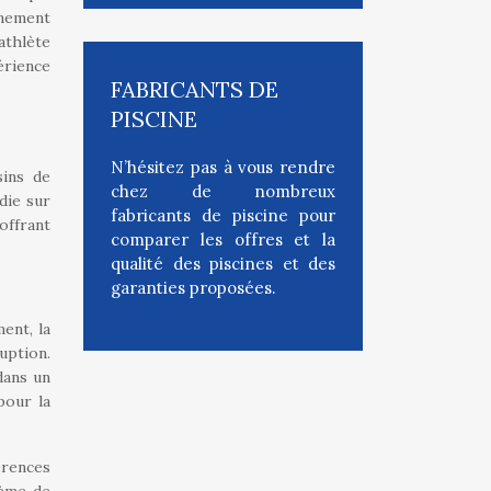
înement
athlète
érience
FABRICANTS DE
PISCINE
N’hésitez pas à vous rendre
sins de
chez de nombreux
die sur
fabricants de piscine pour
offrant
comparer les offres et la
qualité des piscines et des
garanties proposées.
ent, la
uption.
dans un
pour la
érences