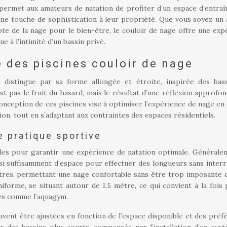
 permet aux amateurs de natation de profiter d’un espace d’entra
une touche de sophistication à leur propriété. Que vous soyez un 
e de la nage pour le bien-être, le couloir de nage offre une exp
e à l’intimité d’un bassin privé.
 des piscines couloir de nage
e distingue par sa forme allongée et étroite, inspirée des bas
st pas le fruit du hasard, mais le résultat d’une réflexion approfon
conception de ces piscines vise à optimiser l’expérience de nage en 
tion, tout en s’adaptant aux contraintes des espaces résidentiels.
 pratique sportive
les pour garantir une expérience de natation optimale. Généralem
nsi suffisamment d’espace pour effectuer des longueurs sans interr
 mètres, permettant une nage confortable sans être trop imposante 
forme, se situant autour de 1,5 mètre, ce qui convient à la fois 
ues comme l’aquagym.
vent être ajustées en fonction de l’espace disponible et des préf