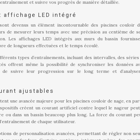
 entraînement et suivre vos progrès de manière détaillée.
 affichage LED intégré
ont devenus un élément incontournable des piscines couloir 
urs de mesurer leurs temps avec une précision au centième de s
tion. Les affichages LED intégrés aux murs du bassin fourniss
bre de longueurs effectuées et le temps écoulé.
rents types d’entraînements, incluant des intervalles, des séries
cés offrent même la possibilité de synchroniser les données a
s de suivre leur progression sur le long terme et d’analyse
urant ajustables
nt une avancée majeure pour les piscines couloir de nage, en part
positifs créent un courant artificiel contre lequel le nageur peut
ibre ou dans un bassin beaucoup plus long. La force du courant pe
d’entraînement de chaque utilisateur.
ptions de personnalisation avancées, permettant de régler non se