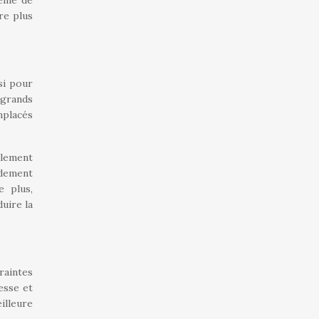
tème de
re plus
si pour
 grands
mplacés
lement
idement
e plus,
uire la
raintes
esse et
illeure