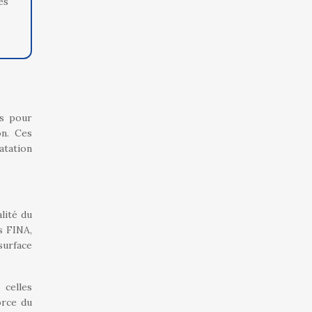
es
rs pour
on. Ces
atation
lité du
s FINA,
surface
 celles
orce du