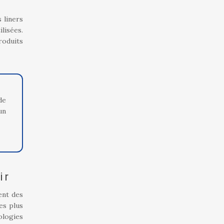
 liners
lisées.
roduits
de
un
ir
ent des
es plus
ologies