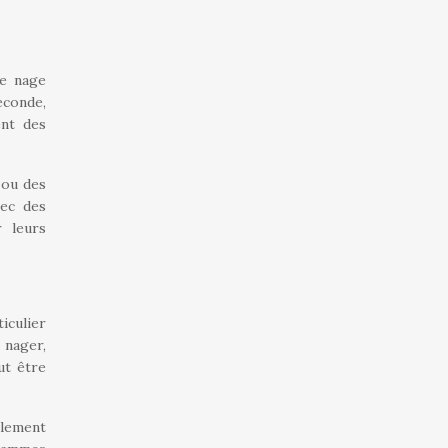
de nage
econde,
ent des
 ou des
vec des
r leurs
iculier
 nager,
ut être
ulement