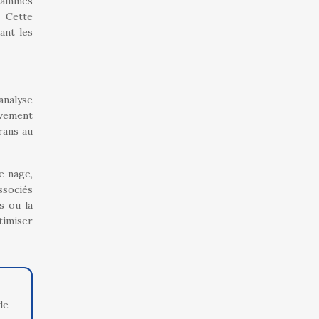
grammes
. Cette
ant les
analyse
uvement
rans au
e nage,
ssociés
s ou la
timiser
de