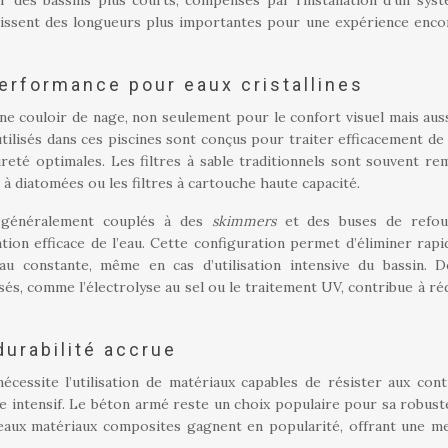
ur des bassins plus courts, compensés par l’installation d’un sys
isissent des longueurs plus importantes pour une expérience enco
erformance pour eaux cristallines
cine couloir de nage, non seulement pour le confort visuel mais aus
utilisés dans ces piscines sont conçus pour traiter efficacement de
reté optimales. Les filtres à sable traditionnels sont souvent re
s à diatomées ou les filtres à cartouche haute capacité.
t généralement couplés à des
skimmers
et des buses de refou
tion efficace de l’eau. Cette configuration permet d’éliminer rap
au constante, même en cas d’utilisation intensive du bassin. D
és, comme l’électrolyse au sel ou le traitement UV, contribue à réd
durabilité accrue
écessite l’utilisation de matériaux capables de résister aux cont
age intensif. Le béton armé reste un choix populaire pour sa robust
veaux matériaux composites gagnent en popularité, offrant une me