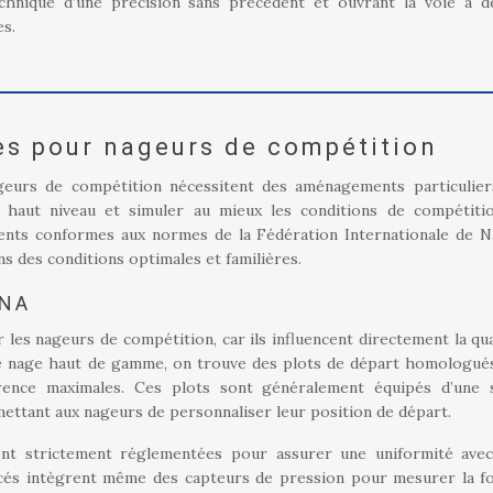
echnique d’une précision sans précédent et ouvrant la voie à d
es.
s pour nageurs de compétition
ageurs de compétition nécessitent des aménagements particulie
haut niveau et simuler au mieux les conditions de compétiti
ements conformes aux normes de la Fédération Internationale de N
ns des conditions optimales et familières.
INA
 les nageurs de compétition, car ils influencent directement la qua
de nage haut de gamme, on trouve des plots de départ homologué
rence maximales. Ces plots sont généralement équipés d’une 
mettant aux nageurs de personnaliser leur position de départ.
sont strictement réglementées pour assurer une uniformité avec
ncés intègrent même des capteurs de pression pour mesurer la f