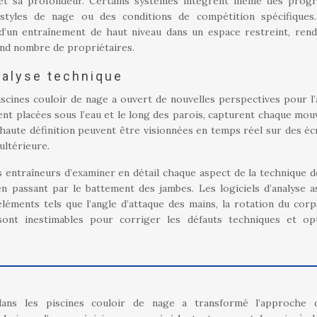
r et sa profondeur. Certains systèmes intègrent même des pro
s styles de nage ou des conditions de compétition spécifiques
’un entraînement de haut niveau dans un espace restreint, rend
rand nombre de propriétaires.
alyse technique
iscines couloir de nage a ouvert de nouvelles perspectives pour l’
ent placées sous l’eau et le long des parois, capturent chaque mo
haute définition peuvent être visionnées en temps réel sur des éc
ultérieure.
 entraîneurs d’examiner en détail chaque aspect de la technique d
en passant par le battement des jambes. Les logiciels d’analyse a
éments tels que l’angle d’attaque des mains, la rotation du corp
ont inestimables pour corriger les défauts techniques et op
dans les piscines couloir de nage a transformé l’approche 